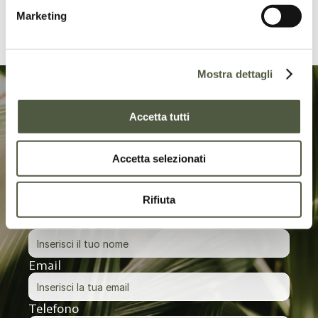
Negozio: 
Via Tiro a Segno, 52, 28887 Omegna 
Marketing
Mostra dettagli
Come ti possiamo 
Accetta tutti
aiutare?
Accetta selezionati
Per qualsiasi informazione, non esitare a scriverci!
Rifiuta
Nome
Email
Telefono