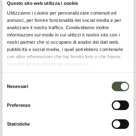
Questo sito web utilizza i cookie
Utilizziamo i cookie per personalizzare contenuti ed
Chiamaci
annunci, per fornire funzionalità dei social media e per
analizzare il nostro traffico. Condividiamo inoltre
+39 0323 496146
informazioni sul modo in cui utilizzi il nostro sito con i
nostri partner che si occupano di analisi dei dati web,
pubblicità e social media, i quali potrebbero combinarle
con altre informazioni che hai fornito loro o che hanno
raccolto dal tuo utilizzo dei loro servizi.
Scrivici
Selezione
info@spazioverdegiardini.it
Necessari
del
consenso
Preferenze
Vieni a trovarci
Statistiche
Sede:
 Via Moncucca, 12, 28804 Verbania VB