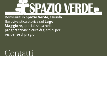
Benvenuti in 
Spazio Verde
, azienda 
florovivaistica storica sul 
Lago 
Maggiore
, specializzata nella 
progettazione e cura di giardini per 
residenze di pregio.
Contatti
Via Moncucca, 12
28804 Verbania VB
+39 0323496146
info@spazioverdegiardini.it
Negozio
Via Tiro a Segno, 52, 
28887 Omegna VB
+39 0323 61949