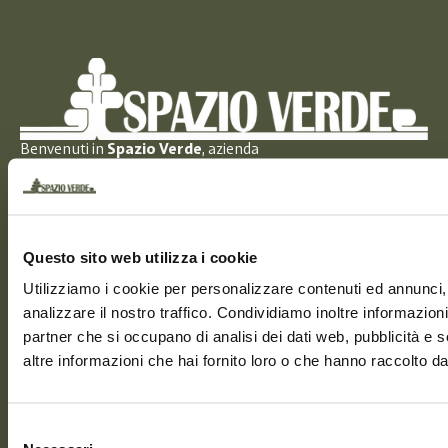
Benvenuti in 
Spazio Verde
, azienda 
florovivaistica storica sul 
Lago 
Maggiore
, specializzata nella 
progettazione e cura di giardini per 
residenze di pregio.
Questo sito web utilizza i cookie
Contatti
Utilizziamo i cookie per personalizzare contenuti ed annunci, 
analizzare il nostro traffico. Condividiamo inoltre informazioni 
Via Moncucca, 12
partner che si occupano di analisi dei dati web, pubblicità e 
28804 Verbania VB
+39 0323496146
altre informazioni che hai fornito loro o che hanno raccolto dal 
info@spazioverdegiardini.it
Negozio
Selezione